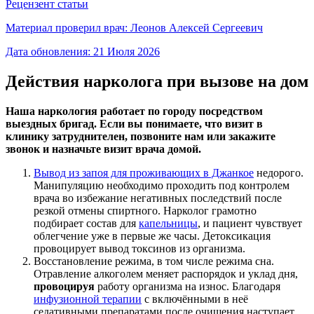
Рецензент статьи
Материал проверил врач:
Леонов Алексей Сергеевич
Дата обновления:
21 Июля 2026
Действия нарколога при вызове на дом
Наша наркология работает по городу посредством
выездных бригад. Если вы понимаете, что визит в
клинику затруднителен, позвоните нам или закажите
звонок и назначьте визит врача домой.
Вывод из запоя для проживающих в Джанкое
недорого.
Манипуляцию необходимо проходить под контролем
врача во избежание негативных последствий после
резкой отмены спиртного. Нарколог грамотно
подбирает состав для
капельницы
, и пациент чувствует
облегчение уже в первые же часы. Детоксикация
провоцирует вывод токсинов из организма.
Восстановление режима, в том числе режима сна.
Отравление алкоголем меняет распорядок и уклад дня,
провоцируя
работу организма на износ. Благодаря
инфузионной терапии
с включёнными в неё
седативными препаратами после очищения наступает