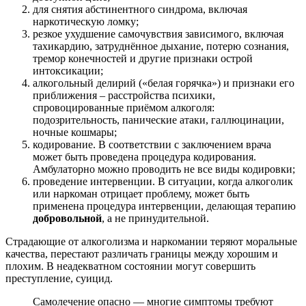
для снятия абстинентного синдрома, включая
наркотическую ломку;
резкое ухудшение самочувствия зависимого, включая
тахикардию, затруднённое дыхание, потерю сознания,
тремор конечностей и другие признаки острой
интоксикации;
алкогольный делирий («белая горячка») и признаки его
приближения – расстройства психики,
спровоцированные приёмом алкоголя:
подозрительность, панические атаки, галлюцинации,
ночные кошмары;
кодирование. В соответствии с заключением врача
может быть проведена процедура кодирования.
Амбулаторно можно проводить не все виды кодировки;
проведение интервенции. В ситуации, когда алкоголик
или наркоман отрицает проблему, может быть
применена процедура интервенции, делающая терапию
добровольной
, а не принудительной.
Страдающие от алкоголизма и наркомании теряют моральные
качества, перестают различать границы между хорошим и
плохим. В неадекватном состоянии могут совершить
преступление, суицид.
Самолечение опасно — многие симптомы требуют