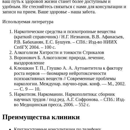
ваш путь к здоровой жизни станет более доступным и
удобным. Не стесняйтесь связаться с нами для консультации и
записи на прием. Ваше здоровье - наша забота.
Используемая литература
Наркотические средства и психотропные вещества
(краткий справочник) / Н.Г. Незнанов, В.В. Афанасьев,
Р.В. Бабаханян, Е.С. Бушуев. – СПб.: Изд-во НИИХ
СпбГУ, 2004. – 100 с.
Алкоголизм Хитрости и тонкости Стрикалов
Воронович Б. Алкоголизм: природа, лечение,
выздоровление
Клюшкин Т. П., Глушко А. А. Аутоантитела к фактору
роста нервов — биомаркер нейротоксичности
психоактивных веществ // Современные проблемы
наркологии. Междунар. научно-прак. конф. — М., 2002.
— С. 9 — 10.
Наркотизм. Наркомании. Наркополитика: сборник
научных трудов / под ред. А.Г. Софронова. – СПб.: Изд-
во Медицинская пресса, 2006. – 552 с.
Преимущества клиники
Круглосуточные консультации по телефону